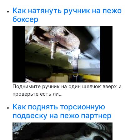
Как натянуть ручник на пежо
боксер
Поднимите ручник на один щелчок вверх и
проверьте есть ли...
Как поднять торсионную
подвеску на пежо партнер