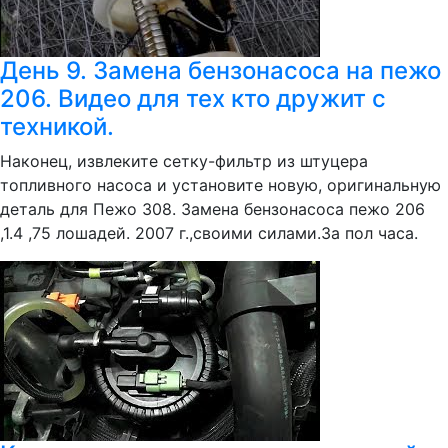
День 9. Замена бензонасоса на пежо
206. Видео для тех кто дружит с
техникой.
Наконец, извлеките сетку-фильтр из штуцера
топливного насоса и установите новую, оригинальную
деталь для Пежо 308. Замена бензонасоса пежо 206
,1.4 ,75 лошадей. 2007 г.,своими силами.За пол часа.