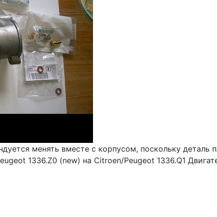
ндуется менять вместе с корпусом, поскольку деталь 
ugeot 1336.Z0 (new) на Citroen/Peugeot 1336.Q1 Двигат