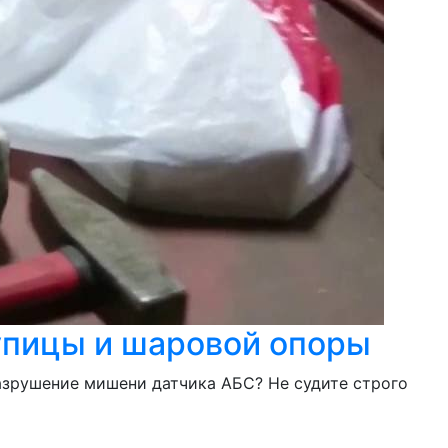
тупицы и шаровой опоры
азрушение мишени датчика АБС? Не судите строго