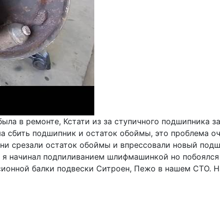
ла в ремонте, Кстати из за ступичного подшипника за
а сбить подшипник и остаток обоймы, это проблема оч
р они срезали остаток обоймы и впрессовали новый подш
ы я начинал подпиливанием шлифмашинкой но побоялся 
сионной балки подвески Ситроен, Пежо в нашем СТО. На