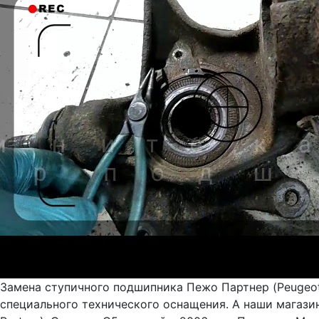
Замена ступичного подшипника Пежо Партнер (Peugeot
специального технического оснащения. А наши магази