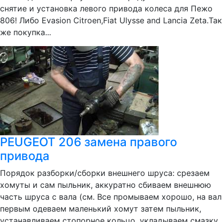
снятие и установка левого привода колеса для Пежо
806! Либо Evasion Citroen,Fiat Ulysse and Lancia Zeta.Так
же покупка...
PEUGEOT 206 замена правого
привода
Порядок разборки/сборки внешнего шруса: срезаем
хомуты и сам пыльник, аккуратно сбиваем внешнюю
часть шруса с вала (см. Все промываем хорошо, на вал
первым одеваем маленький хомут затем пыльник,
устанавливаем стопорное кольцо, укладываем смазку