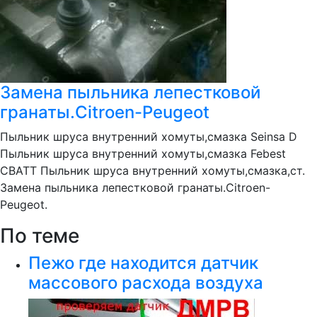
Замена пыльника лепестковой
гранаты.Citroen-Peugeot
Пыльник шруса внутренний хомуты,смазка Seinsa D
Пыльник шруса внутренний хомуты,смазка Febest
CBATT Пыльник шруса внутренний хомуты,смазка,ст.
Замена пыльника лепестковой гранаты.Citroen-
Peugeot.
По теме
Пежо где находится датчик
массового расхода воздуха