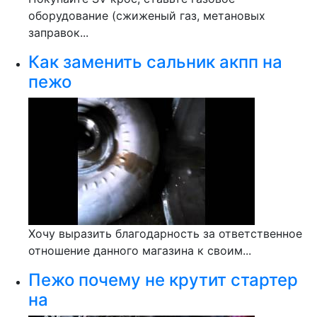
оборудование (сжиженый газ, метановых
заправок...
Как заменить сальник акпп на
пежо
Хочу выразить благодарность за ответственное
отношение данного магазина к своим...
Пежо почему не крутит стартер
на