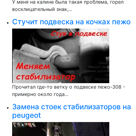
У меня на калине была такая проблема, горел
восклицательный знак,...
Стучит подвеска на кочках пежо
Прочитал где-то ветку о подвеске пежо-308 -
примерно около года...
Замена стоек стабилизаторов на
peugeot