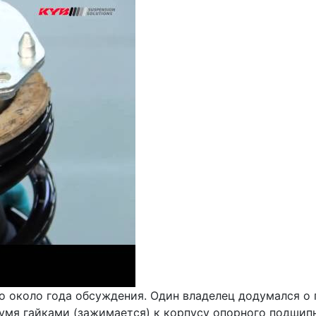
о около года обсуждения. Один владелец додумался о 
вумя гайками (зажимается) к корпусу опорного подшип