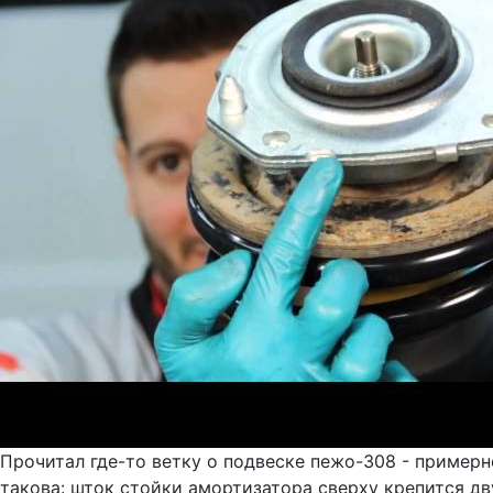
Прочитал где-то ветку о подвеске пежо-308 - примерн
такова: шток стойки амортизатора сверху крепится д