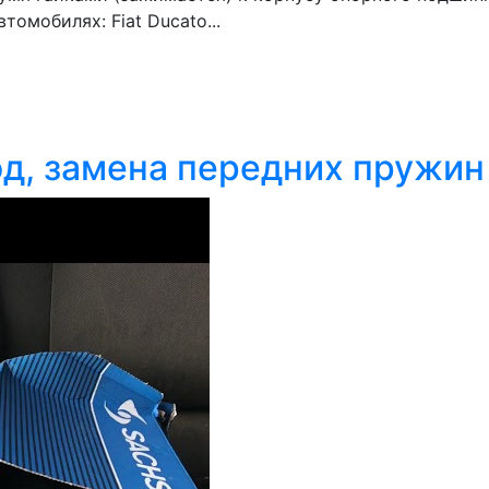
омобилях: Fiat Ducato...
од, замена передних пружин 