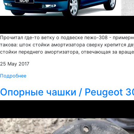
Прочитал где-то ветку о подвеске пежо-308 - примерн
такова: шток стойки амортизатора сверху крепится д
стойки переднего амортизатора, отвечающая за вращен
25 May 2017
Подробнее
Опорные чашки / Peugeot 3