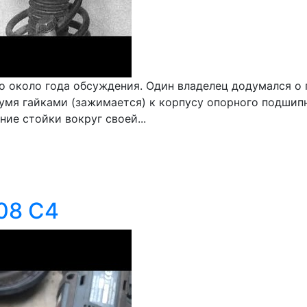
о около года обсуждения. Один владелец додумался о 
вумя гайками (зажимается) к корпусу опорного подшип
ие стойки вокруг своей...
08 C4