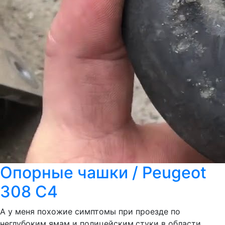
Опорные чашки / Peugeot
308 C4
А у меня похожие симптомы при проезде по
неглубоким ямам и полицейским,стуки в области