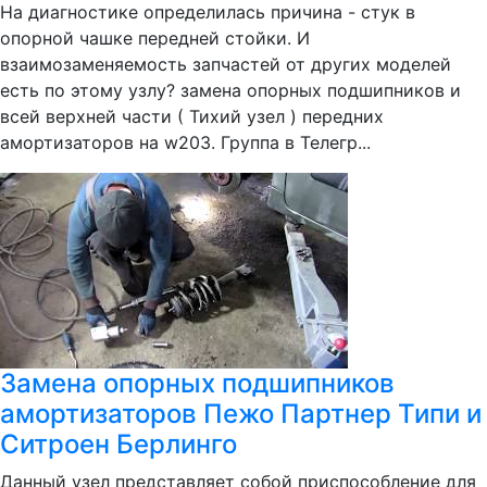
На диагностике определилась причина - стук в
опорной чашке передней стойки. И
взаимозаменяемость запчастей от других моделей
есть по этому узлу? замена опорных подшипников и
всей верхней части ( Тихий узел ) передних
амортизаторов на w203. Группа в Телегр...
Замена опорных подшипников
амортизаторов Пежо Партнер Типи и
Ситроен Берлинго
Данный узел представляет собой приспособление для