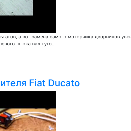
льтатов, а вот замена самого моторчика дворников ув
вого штока вал туго...
теля Fiat Ducato