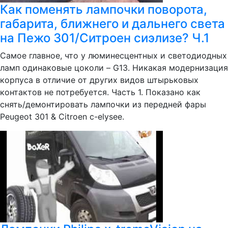
Как поменять лампочки поворота,
габарита, ближнего и дальнего света
на Пежо 301/Ситроен сиэлизе? Ч.1
Самое главное, что у люминесцентных и светодиодных
ламп одинаковые цоколи – G13. Никакая модернизация
корпуса в отличие от других видов штырьковых
контактов не потребуется. Часть 1. Показано как
снять/демонтировать лампочки из передней фары
Peugeot 301 & Citroen c-elysee.