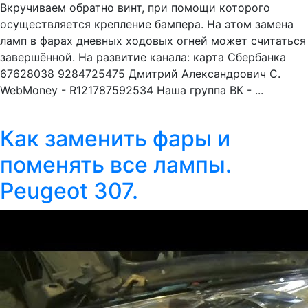
Вкручиваем обратно винт, при помощи которого
осуществляется крепление бампера. На этом замена
ламп в фарах дневных ходовых огней может считаться
завершённой. На развитие канала: карта Сбербанка
67628038 9284725475 Дмитрий Александрович С.
WebMoney - R121787592534 Наша группа ВК - ...
Как заменить фары и
поменять все лампы.
Peugeot 307.