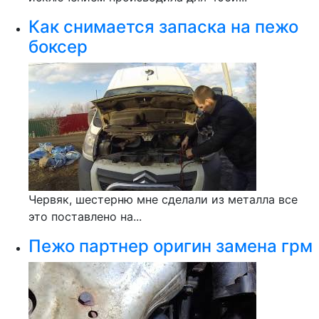
Как снимается запаска на пежо
боксер
Червяк, шестерню мне сделали из металла все
это поставлено на...
Пежо партнер оригин замена грм