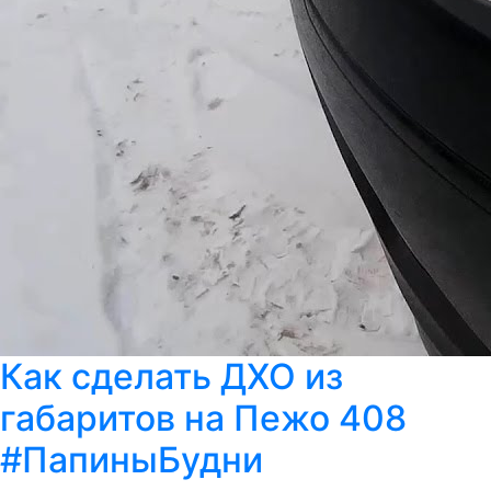
Как сделать ДХО из
габаритов на Пежо 408
#ПапиныБудни