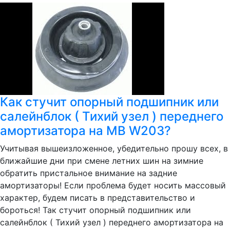
Как стучит опорный подшипник или
салейнблок ( Тихий узел ) переднего
амортизатора на MB W203?
Учитывая вышеизложенное, убедительно прошу всех, в
ближайшие дни при смене летних шин на зимние
обратить пристальное внимание на задние
амортизаторы! Если проблема будет носить массовый
характер, будем писать в представительство и
бороться! Так стучит опорный подшипник или
салейнблок ( Тихий узел ) переднего амортизатора на