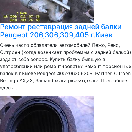
Ремонт реставрация задней балки
Peugeot 206,306,309,405 г.Киев
Очень часто обладатели автомобилей Пежо, Рено,
Ситроен (когда возникает проблемма с задней балкой)
задают себе вопрос. Купить балку бывшую в
употреблении или ремонтировать? Ремонт торсионных
балок в г.Киеве.Peugeot 405206306309, Partner, Citroen
Berlingo,АХ,ZX, Samand,xsara picasso,xsara. Подробнее
здесь: .