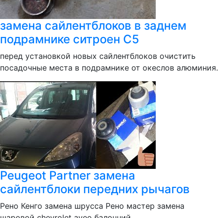
замена сайлентблоков в заднем
подрамнике ситроен С5
перед установкой новых сайлентблоков очистить
посадочные места в подрамнике от океслов алюминия.
Peugeot Partner замена
сайлентблоки передних рычагов
Рено Кенго замена шрусса Рено мастер замена
шаровой chevrolet aveo балочний...