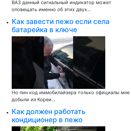
ВАЗ данный сигнальный индикатор может
оповещать именно об этих двух...
Как завести пежо если села
батарейка в ключе
Но пин код иммобилайзера только официалы мне
добыли из Кореи...
Как должен работать
кондиционер в пежо