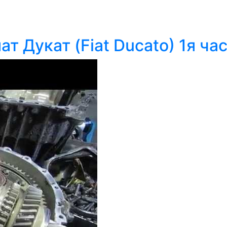
т Дукат (Fiat Ducato) 1я ча