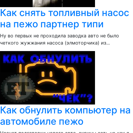
Как снять топливный насос
на пежо партнер типи
Ну во первых не проходила заводка авто не было
четкого жужжания насоса (элмоторчика) из...
Как обнулить компьютер на
автомобиле пежо