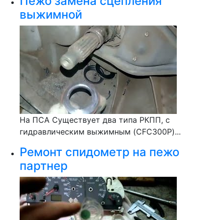
Пежо замена сцепления
выжимной
На ПСА Существует два типа РКПП, с
гидравлическим выжимным (CFC300P)...
Ремонт спидометр на пежо
партнер