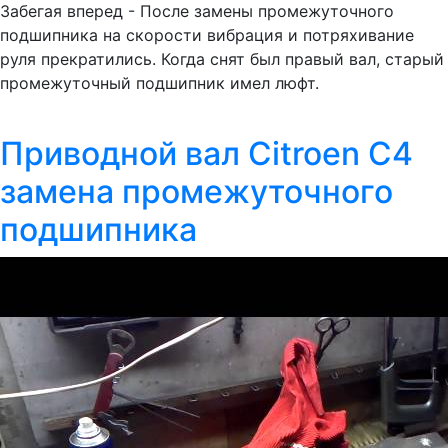
Забегая вперед - После замены промежуточного
подшипника на скорости вибрация и потряхивание
руля прекратились. Когда снят был правый вал, старый
промежуточный подшипник имел люфт.
Приводной вал Citroen C4
замена промежуточного
подшипника