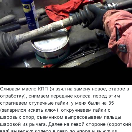
Сливаем масло КПП (я взял на замену новое, старое в
отработку), снимаем передние колеса, перед этим
страгиваем ступечные гайки, у меня были на 35
(запарился искать ключ), откручиваем гайки с
шаровых опор, съемником выпресовываем пальцы
шаровой из рычага. Далее на левой стороне (короткий
вал) вывернул колесо в лево до упора и вынул из