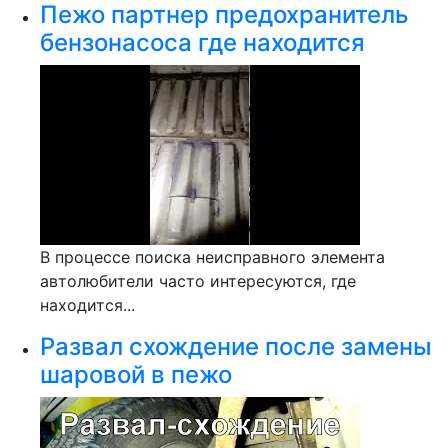
Пежо партнер предохранитель
бензонасоса где находится
В процессе поиска неисправного элемента
автолюбители часто интересуются, где
находится...
Развал схождение после замены
шаровой в пежо