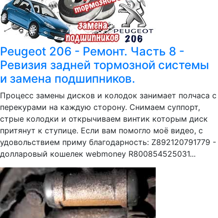
Peugeot 206 - Ремонт. Часть 8 -
Ревизия задней тормозной системы
и замена подшипников.
Процесс замены дисков и колодок занимает полчаса с
перекурами на каждую сторону. Снимаем суппорт,
стрые колодки и открычиваем винтик которым диск
притянут к ступице. Если вам помогло моё видео, с
удовольствием приму благодарность: Z892120791779 -
долларовый кошелек webmoney R800854525031...