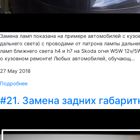
Замена ламп показана на примере автомобилей с кузо
дальнего света) с проводами от патрона лампы дальне
ламп ближнего света h4 и h7 на Skoda огня W5W 12v/5W
о кузовном ремонте! Любых автомобилей, обучающ...
27 May 2018
Подробнее
#21. Замена задних габари