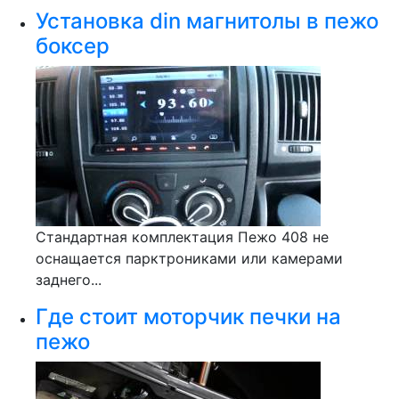
Установка din магнитолы в пежо
боксер
Стандартная комплектация Пежо 408 не
оснащается парктрониками или камерами
заднего...
Где стоит моторчик печки на
пежо