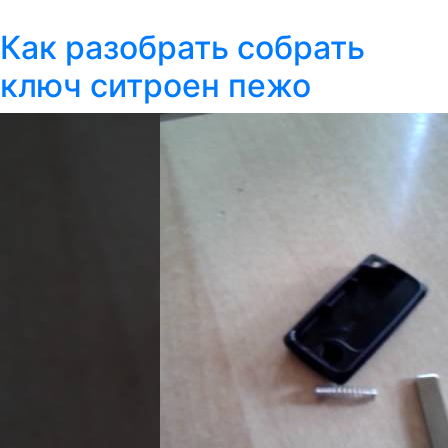
Как разобрать собрать
ключ ситроен пежо