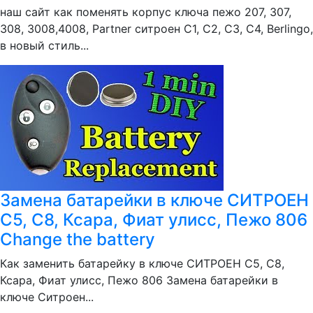
наш сайт как поменять корпус ключа пежо 207, 307,
308, 3008,4008, Partner ситроен С1, С2, C3, C4, Berlingo,
в новый стиль...
Замена батарейки в ключе СИТРОЕН
С5, С8, Ксара, Фиат улисс, Пежо 806
Change the battery
Как заменить батарейку в ключе СИТРОЕН С5, С8,
Ксара, Фиат улисс, Пежо 806 Замена батарейки в
ключе Ситроен...