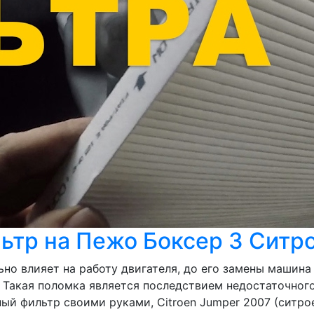
льтр на Пежо Боксер 3 Сит
но влияет на работу двигателя, до его замены машина н
Такая поломка является последствием недостаточного
ый фильтр своими руками, Citroen Jumper 2007 (ситрое