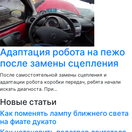
Адаптация робота на пежо
после замены сцепления
После самостоятельной замены сцепления и
адаптации робота коробки передач, ребята начали
искать диагноста. При...
Новые статьи
Как поменять лампу ближнего света
на фиате дукато