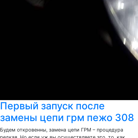
Первый запуск после
замены цепи грм пежо 308
Будем откровенны, замена цепи ГРМ – процедура
редкая. Но если уж вы осуществляете это, то, как