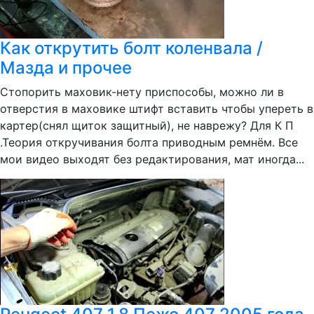
Как открутить болт коленвала /
Мазда и прочее
Стопорить маховик-нету приспособы, можно ли в
отверстия в маховике штифт вставить чтобы упереть в
картер(снял щиток защитный), не наврежу? Для К П
.Теория откручивания болта приводным ремнём. Все
мои видео выходят без редактирования, мат иногда...