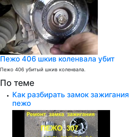
Пежо 406 шкив коленвала убит
Пежо 406 убитый шкив коленвала.
По теме
Как разбирать замок зажигания
пежо