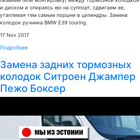
лезвием (или монтировку) между тормозной колодкой
и диском и опираясь ею на суппорт, сдвигаем ее,
утапливая тем самым поршни в цилиндры. Замена
колодок ручника BMW E39 touring.
17 Nov 2017
Подробнее
Замена задних тормозных
колодок Ситроен Джампер
Пежо Боксер