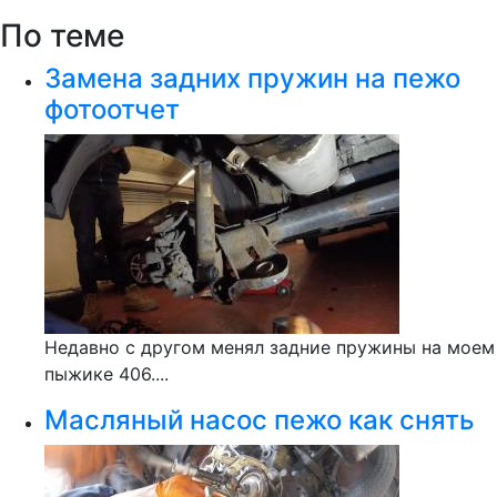
По теме
Замена задних пружин на пежо
фотоотчет
Недавно с другом менял задние пружины на моем
пыжике 406....
Масляный насос пежо как снять