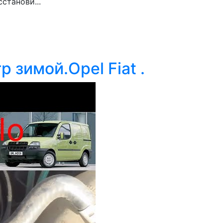
станови...
 зимой.Opel Fiat .