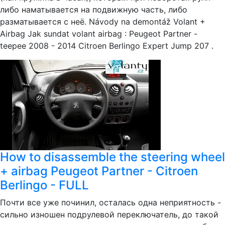
либо наматывается на подвижную часть, либо
разматывается с неё. Návody na demontáž Volant +
Airbag Jak sundat volant airbag : Peugeot Partner -
teepee 2008 - 2014 Citroen Berlingo Expert Jump 207 .
How to disassemble the steering wheel
+ airbag Peugeot Partner - Citroen
Berlingo - FULL
Почти все уже починил, осталась одна неприятность -
сильно изношен подрулевой переключатель, до такой