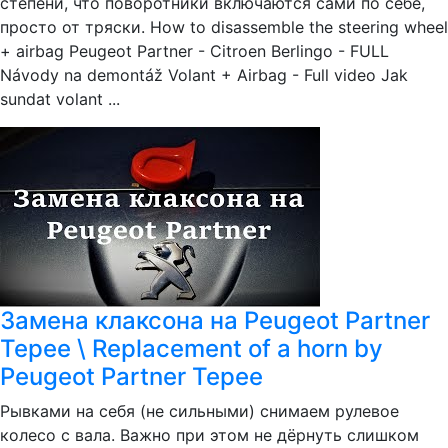
степени, что поворотники включаются сами по себе,
просто от тряски. How to disassemble the steering wheel
+ airbag Peugeot Partner - Citroen Berlingo - FULL
Návody na demontáž Volant + Airbag - Full video Jak
sundat volant ...
Замена клаксона на Peugeot Partner
Tepee \ Replacement of a horn by
Peugeot Partner Tepee
Рывками на себя (не сильными) снимаем рулевое
колесо с вала. Важно при этом не дёрнуть слишком