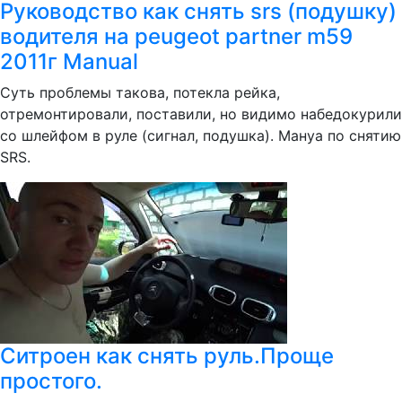
Руководство как снять srs (подушку)
водителя на peugeot partner m59
2011г Manual
Суть проблемы такова, потекла рейка,
отремонтировали, поставили, но видимо набедокурили
со шлейфом в руле (сигнал, подушка). Мануа по снятию
SRS.
Ситроен как снять руль.Проще
простого.