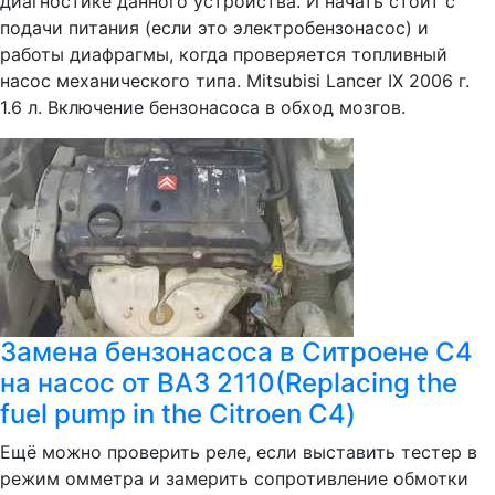
диагностике данного устройства. И начать стоит с
подачи питания (если это электробензонасос) и
работы диафрагмы, когда проверяется топливный
насос механического типа. Mitsubisi Lancer IX 2006 г.
1.6 л. Включение бензонасоса в обход мозгов.
Замена бензонасоса в Ситроене С4
на насос от ВАЗ 2110(Replacing the
fuel pump in the Citroen C4)
Ещё можно проверить реле, если выставить тестер в
режим омметра и замерить сопротивление обмотки