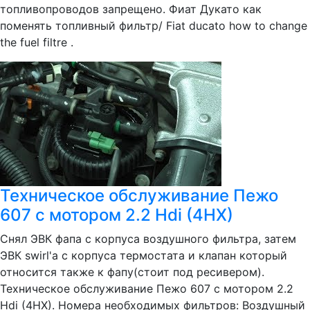
топливопроводов запрещено. Фиат Дукато как
поменять топливный фильтр/ Fiat ducato how to change
the fuel filtre .
Техническое обслуживание Пежо
607 с мотором 2.2 Hdi (4HX)
Снял ЭВК фапа с корпуса воздушного фильтра, затем
ЭВК swirl'а с корпуса термостата и клапан который
относится также к фапу(стоит под ресивером).
Техническое обслуживание Пежо 607 с мотором 2.2
Hdi (4HX). Номера необходимых фильтров: Воздушный