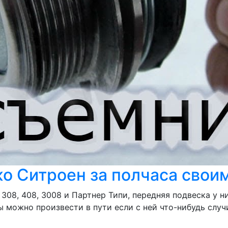
 Ситроен за полчаса своим
308, 408, 3008 и Партнер Типи, передняя подвеска у н
можно произвести в пути если с ней что-нибудь случи