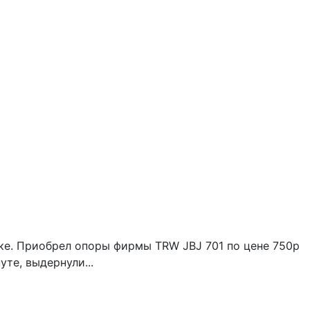
дке. Приобрел опоры фирмы TRW JBJ 701 по цене 750р
те, выдернули...