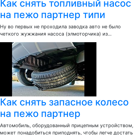
Как снять топливный насос
на пежо партнер типи
Ну во первых не проходила заводка авто не было
четкого жужжания насоса (элмоторчика) из...
Как снять запасное колесо
на пежо партнер
Автомобиль, оборудованный прицепным устройством,
может понадобиться приподнять, чтобы легче достать