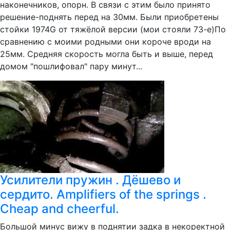
наконечников, опорн. В связи с этим было принято
решение-поднять перед на 30мм. Были приобретены
стойки 1974G от тяжёлой версии (мои стояли 73-е)По
сравнению с моими родными они короче вроди на
25мм. Средняя скорость могла быть и выше, перед
домом "пошлифовал" пару минут...
Усилители пружин . Дёшево и
сердито. Amplifiers of the springs .
Cheap and cheerful.
Большой минус вижу в поднятии задка в некоректной