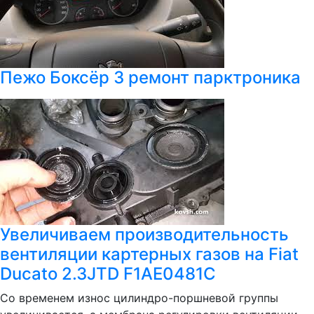
Пежо Боксёр 3 ремонт парктроника
Увеличиваем производительность
вентиляции картерных газов на Fiat
Ducato 2.3JTD F1AE0481C
Со временем износ цилиндро-поршневой группы