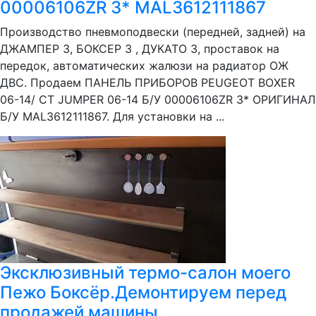
00006106ZR 3* MAL3612111867
Производство пневмоподвески (передней, задней) на
ДЖАМПЕР 3, БОКСЕР 3 , ДУКАТО 3, проставок на
передок, автоматических жалюзи на радиатор ОЖ
ДВС. Продаем ПАНЕЛЬ ПРИБОРОВ PEUGEOT BOXER
06-14/ CT JUMPER 06-14 Б/У 00006106ZR 3* ОРИГИНАЛ
Б/У MAL3612111867. Для установки на ...
Эксклюзивный термо-салон моего
Пежо Боксёр.Демонтируем перед
продажей машины.