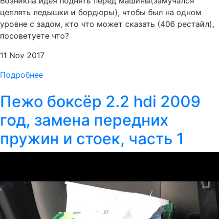
Возникла идея поднять перед машины(замучался
цеплять ледышки и бордюры), чтобы был на одном
уровне с задом, кто что может сказать (406 рестайл),
посоветуете что?
11 Nov 2017
Подробнее
Пежо боксёр 2.2 hdi 2009
год, замена передних
пружин и стоек, часть 1