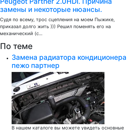
Peugeot Partner 2.0HDI. Причина
замены и некоторые нюансы.
Судя по всему, трос сцепления на моем Пыжике,
приказал долго жить ))) Решил поменять его на
механический (с...
По теме
Замена радиатора кондиционера
пежо партнер
В нашем каталоге вы можете увидеть основные