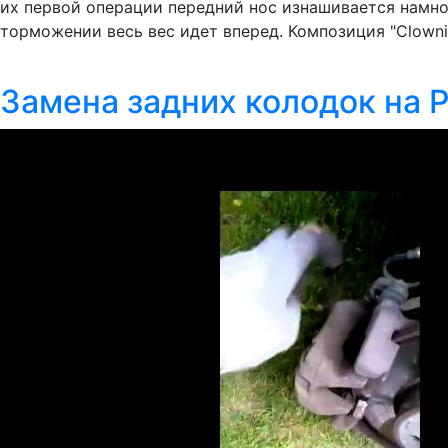
их первой операции передний нос изнашивается намног
торможении весь вес идет вперед. Композиция "Clowning
Замена задних колодок на 