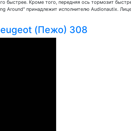
о быстрее. Кроме того, передняя ось тормозит быстре
 Around" принадлежит исполнителю Audionautix. Лицензи
Peugeot (Пежо) 308