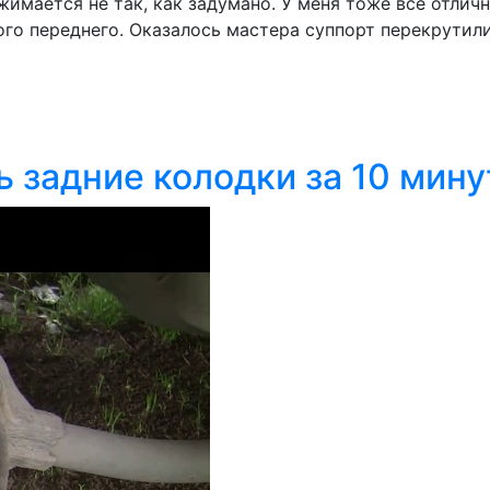
имается не так, как задумано. У меня тоже всё отлично
ого переднего. Оказалось мастера суппорт перекрутил
ь задние колодки за 10 мину