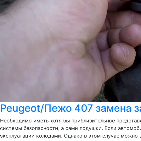
Peugeot/Пежо 407 замена з
Необходимо иметь хотя бы приблизительное представл
системы безопасности, а сами подушки. Если автомоб
эксплуатации колодами. Однако в этом случае можно з