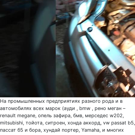
На промышленных предприятиях разного рода и в
автомобилях всех марок (ауди , bmw , рено меган –
renault megane, опель зафира, бмв, мерседес w202,
mitsubishi, тойота, ситроен, хонда аккорд, vw passat b5,
пассат б5 и бора, хундай портер, Yamaha, и многих