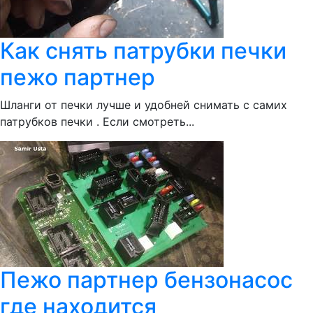
Как снять патрубки печки
пежо партнер
Шланги от печки лучше и удобней снимать с самих
патрубков печки . Если смотреть...
Пежо партнер бензонасос
где находится