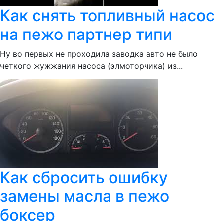
Как снять топливный насос
на пежо партнер типи
Ну во первых не проходила заводка авто не было
четкого жужжания насоса (элмоторчика) из...
Как сбросить ошибку
замены масла в пежо
боксер