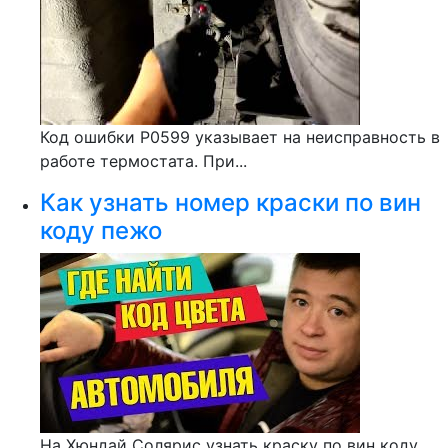
Код ошибки Р0599 указывает на неисправность в
работе термостата. При...
Как узнать номер краски по вин
коду пежо
На Хюндай Солярис узнать краску по вин коду