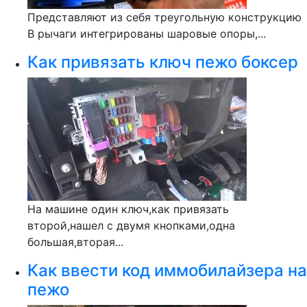
Представляют из себя треугольную конструкцию
В рычаги интегрированы шаровые опоры,...
Как привязать ключ пежо боксер
На машине один ключ,как привязать
второй,нашел с двумя кнопками,одна
большая,вторая...
Как ввести код иммобилайзера на
пежо