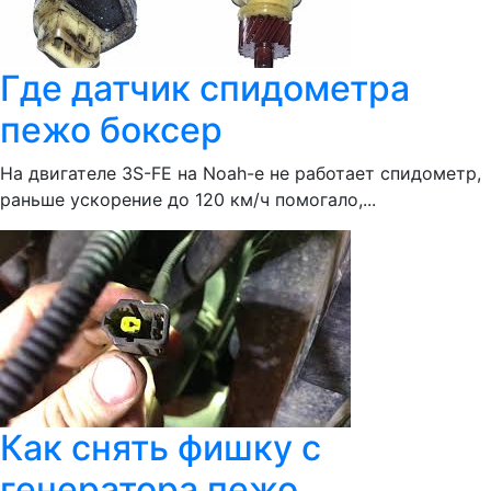
Где датчик спидометра
пежо боксер
На двигателе 3S-FE на Noah-e не работает спидометр,
раньше ускорение до 120 км/ч помогало,...
Как снять фишку с
генератора пежо