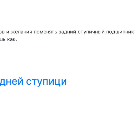
тов и желания поменять задний ступичный подшипник
шь как.
едней ступици