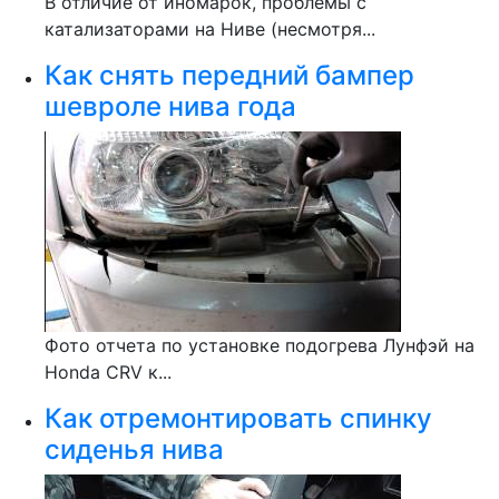
В отличие от иномарок, проблемы с
катализаторами на Ниве (несмотря...
Как снять передний бампер
шевроле нива года
Фото отчета по установке подогрева Лунфэй на
Honda CRV к...
Как отремонтировать спинку
сиденья нива