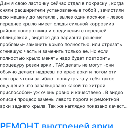
Дим я свою ласточку сейчас отдал в покраску , когда
сняли расширители установленные тобой , зачистили
всю машину до металла , вылез один косячок - левое
переднее крыло имеет следы сильной коррозиив
районе поворотника и соединения с передней
облицовкой , видятся два варианта решения
проблемы- заменить крыло полностью, или отрезать
сгнившую часть и заменить только ее. Но если
полностью крыло менять надо будет повторить
процедуру резки арки . ТАК делать не могут -они
обычно делают надрезы по краю арки и потом эти
сектора чтоли загибают вовнутрь -а у тебя такое
ощущение что завальцовано какой то хитрой
приспособой- уж очень ровно и качествено . В видео
описан процесс замены левого порога и ремонтной
арки заднего крыла. Так же наглядно показано качест...
РЕМОНТ внутреней арки.