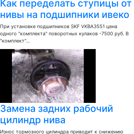
Как переделать ступицы от
нивы на подшипники ивеко
При установке подшипников SKF VKBA3551 цена
одного "комплекта" поворотных кулаков -7500 руб. В
"комплект"...
Замена задних рабочий
цилиндр нива
Износ тормозного цилиндра приводит к снижению