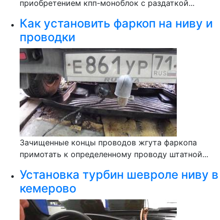
приобретением кпп-моноблок с раздаткой...
Как установить фаркоп на ниву и
проводки
Зачищенные концы проводов жгута фаркопа
примотать к определенному проводу штатной...
Установка турбин шевроле ниву в
кемерово