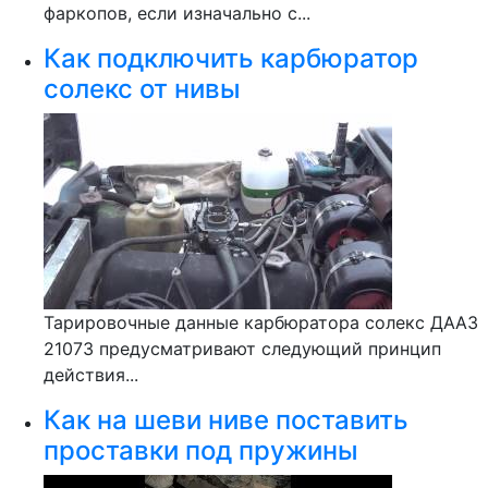
фаркопов, если изначально с...
Как подключить карбюратор
солекс от нивы
Тарировочные данные карбюратора солекс ДААЗ
21073 предусматривают следующий принцип
действия...
Как на шеви ниве поставить
проставки под пружины