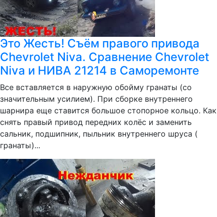
Это Жесть! Съём правого привода
Chevrolet Niva. Сравнение Chevrolet
Niva и НИВА 21214 в Саморемонте
Все вставляется в наружную обойму гранаты (со
значительным усилием). При сборке внутреннего
шарнира еще ставится большое стопорное кольцо. Как
снять правый привод передних колёс и заменить
сальник, подшипник, пыльник внутреннего шруса (
гранаты)...