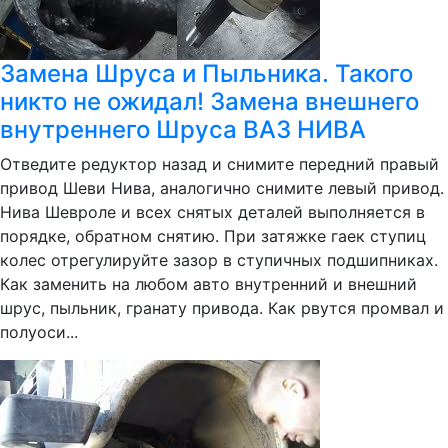
Замена Шруса и Пыльника. Такого
никто не ожидал! Замена внешнего
внутреннего Шруса ВАЗ НИВА
Отведите редуктор назад и снимите передний правый
привод Шеви Нива, аналогично снимите левый привод.
Нива Шевроле и всех снятых деталей выполняется в
порядке, обратном снятию. При затяжке гаек ступиц
колес отрегулируйте зазор в ступичных подшипниках.
Как заменить на любом авто внутренний и внешний
шрус, пыльник, гранату привода. Как рвутся промвал и
полуоси...