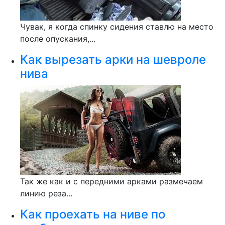
Чувак, я когда спинку сидения ставлю на место
после опускания,...
Как вырезать арки на шевроле
нива
Так же как и с передними арками размечаем
линию реза...
Как проехать на ниве по