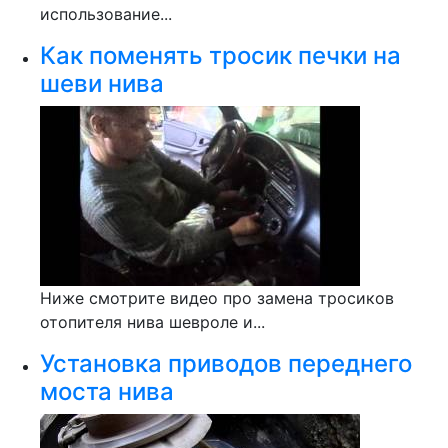
использование...
Как поменять тросик печки на
шеви нива
Ниже смотрите видео про замена тросиков
отопителя нива шевроле и...
Установка приводов переднего
моста нива