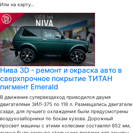
Или на карту...
Нива 3D - ремонт и окраска авто в
сверхпрочное покрытие ТИТАН
пигмент Emerald
В движение супервездеход приводился двумя
двигателями ЗИЛ-375 по 118 л. Размещались двигатели
сзади, для лучшего охлаждения были предусмотрены
воздухозаборники по бокам кузова. Дорожный
просвет машины с этими колесами составлял 852 мм,
днище было закрыто стальными листами для защиты