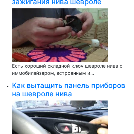
зажигания нива шевроле
Есть хороший складной ключ шевроле нива с
иммобилайзером, встроенным и...
Как вытащить панель приборов
на шевроле нива