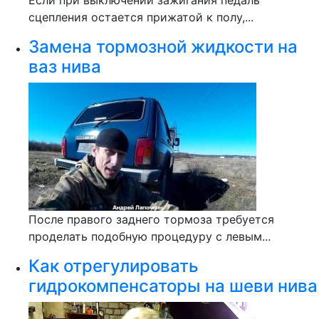
Если при выключении зажигания педаль
сцепления остается прижатой к полу,...
Замена тормозной жидкости на
ваз нива
После правого заднего тормоза требуется
проделать подобную процедуру с левым...
Как отрегулировать
гидрокомпенсаторы на шеви нива