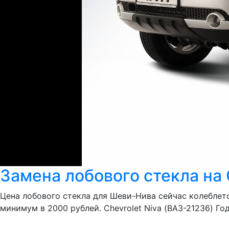
Замена лобового стекла на C
Цена лобового стекла для Шеви-Нива сейчас колеблетс
минимум в 2000 рублей. Chevrolet Niva (ВАЗ-21236) Г