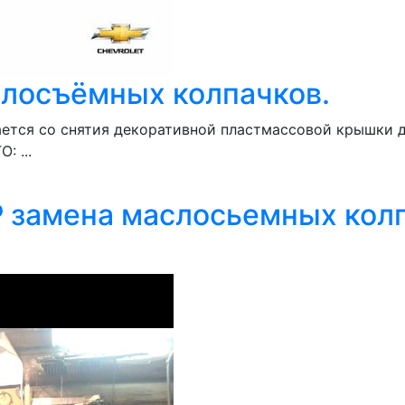
аслосъёмных колпачков.
нается со снятия декоративной пластмассовой крыш
 ...
амена маслосьемных колпа