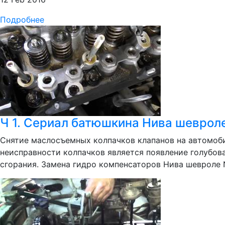
Подробнее
Ч 1. Сериал батюшкина Нива шевроле
Снятие маслосъемных колпачков клапанов на автомоби
неисправности колпачков является появление голубова
сгорания. Замена гидро компенсаторов Нива шевроле N