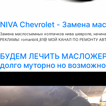
NIVA Chevrolet - Замена м
Замена маслосъемных колпачков нива шевроле, начи
РЕКЛАМЫ: romanbl4_81@ МОЙ КАНАЛ ПО РЕМОНТУ АВТО:
БУДЕМ ЛЕЧИТЬ МАСЛОЖЕР з
долго муторно но возможно