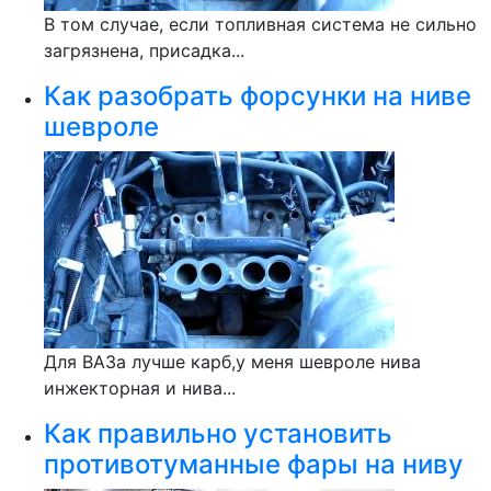
В том случае, если топливная система не сильно
загрязнена, присадка...
Как разобрать форсунки на ниве
шевроле
Для ВАЗа лучше карб,у меня шевроле нива
инжекторная и нива...
Как правильно установить
противотуманные фары на ниву