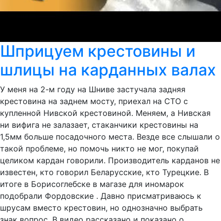
Шприцуем крестовины и
шлицы на карданных валах
У меня на 2-м году на Шниве застучала задняя
крестовина на заднем мосту, приехал на СТО с
купленной Нивской крестовиной. Меняем, а Нивская
ни вифига не залазает, стаканчики крестовины на
1,5мм больше посадочного места. Везде все слышали о
такой проблеме, но помочь никто не мог, покупай
целиком кардан говорили. Производитель карданов не
известен, кто говорил Беларусские, кто Турецкие. В
итоге в Борисоглебске в магазе для иномарок
подобрали Фордовские . Давно присматриваюсь к
шрусам вместо крестовин, но однозначно выбрать
знак вопрос. В видео рассказано и показано о