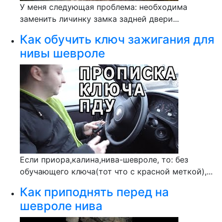
У меня следующая проблема: необходима
заменить личинку замка задней двери...
Как обучить ключ зажигания для
нивы шевроле
Если приора,калина,нива-шевроле, то: без
обучающего ключа(тот что с красной меткой),...
Как приподнять перед на
шевроле нива