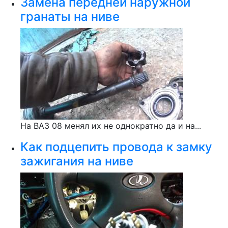
Замена передней наружной
гранаты на ниве
На ВАЗ 08 менял их не однократно да и на...
Как подцепить провода к замку
зажигания на ниве